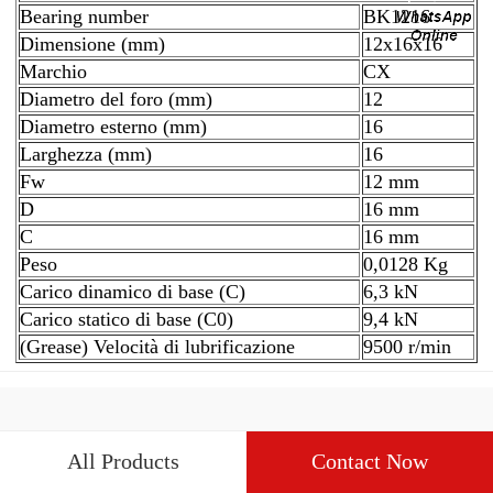
Bearing number
BK1216
Dimensione (mm)
12x16x16
Marchio
CX
Diametro del foro (mm)
12
Diametro esterno (mm)
16
Larghezza (mm)
16
Fw
12 mm
D
16 mm
C
16 mm
Peso
0,0128 Kg
Carico dinamico di base (C)
6,3 kN
Carico statico di base (C0)
9,4 kN
(Grease) Velocità di lubrificazione
9500 r/min
All Products
Contact Now