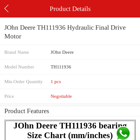
Product Details
JOhn Deere TH111936 Hydraulic Final Drive
Motor
Brand Name
JOhn Deere
Model Number
TH111936
Min.Order Quantity
1 pcs
Price
Negotiable
Product Features
JOhn Deere TH111936 bearing
Size Chart (mm/inches)