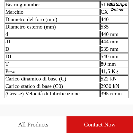
Bearing number
51188
Marchio
CX
Diametro del foro (mm)
440
Diametro esterno (mm)
535
d
440 mm
d1
444 mm
D
535 mm
D1
540 mm
T
80 mm
Peso
41,5 Kg
Carico dinamico di base (C)
522 kN
Carico statico di base (C0)
2930 kN
(Grease) Velocità di lubrificazione
395 r/min
All Products
Contact Now