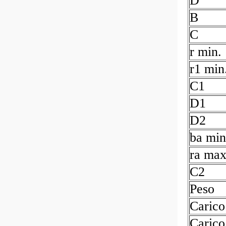
D
B
C
r min.
r1 min
C1
D1
D2
ba min
ra max
C2
Peso
Carico
Carico