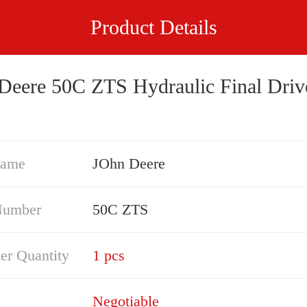
Product Details
Deere 50C ZTS Hydraulic Final Driv
Name
JOhn Deere
Number
50C ZTS
er Quantity
1 pcs
Negotiable