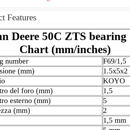
t Features
n Deere 50C ZTS bearing 
Chart (mm/inches)
ng number
F69/1,5
sione (mm)
1.5x5x2
io
KOYO
ro del foro (mm)
1,5
ro esterno (mm)
5
ezza (mm)
2
1,5 mm