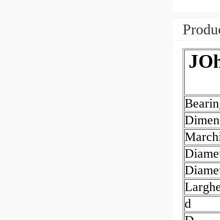
Produc
JOh
Beari
Dimen
March
Diamet
Diamet
Largh
d