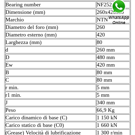
Bearing number
NF252
Dimensione (mm)
260x420x80
Marchio
NTN
Diametro del foro (mm)
260
Diametro esterno (mm)
420
Larghezza (mm)
80
d
260 mm
D
480 mm
Ew
420 mm
B
80 mm
C
80 mm
r min.
5 mm
r1 min.
5 mm
J
340 mm
Peso
66,9 Kg
Carico dinamico di base (C)
1 150 kN
Carico statico di base (C0)
1 660 kN
(Grease) Velocità di lubrificazione
1 300 r/min