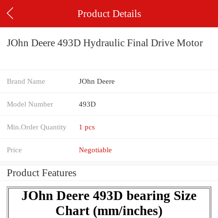
Product Details
JOhn Deere 493D Hydraulic Final Drive Motor
Brand Name
JOhn Deere
Model Number
493D
Min.Order Quantity
1 pcs
Price
Negotiable
Product Features
JOhn Deere 493D bearing Size
Chart (mm/inches)